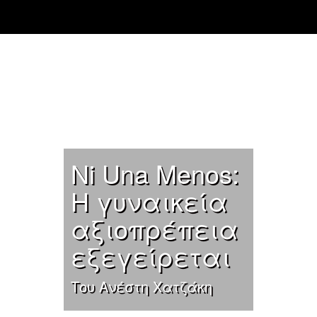
Skip to main content
Primary tabs
Ni Una Menos:
Η γυναικεία
αξιοπρέπεια
εξεγείρεται
Tου Ανέστη Χατζάκη