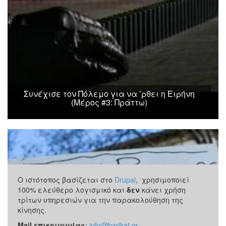
Συνέχισε τον Πόλεμο για να ’ρθει η Ειρήνη
(Μέρος #3: Πράττω)
Ο ιστότοπος βασίζεται στο
Drupal
, χρησιμοποιεί
100% ελεύθερο λογισμικό και
δεν
κάνει χρήση
τρίτων υπηρεσιών για την παρακολούθηση της
κίνησης.
Mail επικοινωνίας
:
info@barikat.gr