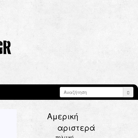
Search form
Search
Αμερική
αριστερά
πολιτική