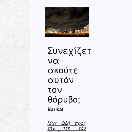
Συνεχίζετε
να
ακούτε
αυτόν
τον
θόρυβο;
Barikat
Μια Ωδή προς
την 11η του