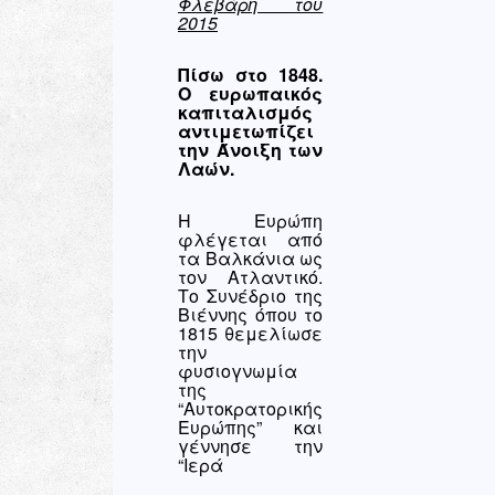
Φλεβάρη του
2015
Πίσω στο 1848.
Ο ευρωπαικός
καπιταλισμός
αντιμετωπίζει
την Άνοιξη των
Λαών.
Η Ευρώπη
φλέγεται από
τα Βαλκάνια ως
τον Ατλαντικό.
Το Συνέδριο της
Βιέννης όπου το
1815 θεμελίωσε
την
φυσιογνωμία
της
“Αυτοκρατορικής
Ευρώπης” και
γέννησε την
“Ιερά