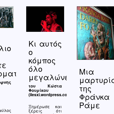
Κι αυτός
λιο
ο
κόμπος
τε
όλο
Μια
ρματα
μεγαλώνει…
μαρτυρί
φνης
της
του Κώστα
Φουρίκου
Φράνκα
(ilesxi.wordpress.com)
Ράμε
Ξημέρωσε και
λος
ξέρεις ότι