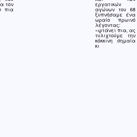
εργατικών
α τον
αγώνων του 68
υ πια
ξυπνή­σαμε ένα
ωραίο πρωινό
λέγοντας:
«φτάνει πια, ας
τυλι­χτούμε την
κόκκινη σημαία
κι