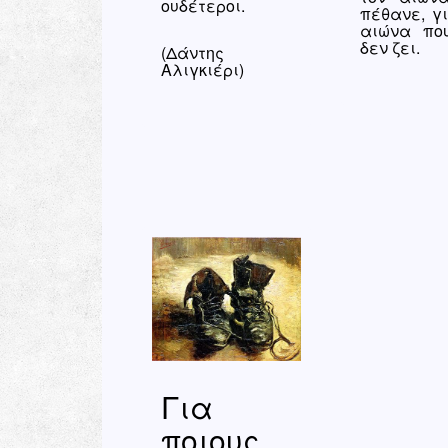
ουδέτεροι.
πέθανε, γι
αιώνα πο
δεν ζει.
(Δάντης
Αλιγκιέρι)
Για
ποιους