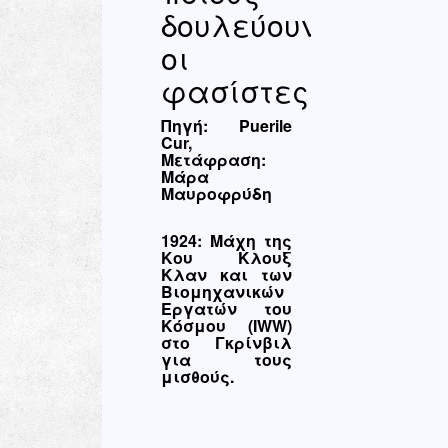
δουλεύουν
οι
φασίστες;
Πηγή: Puerile
Cur,
Μετάφραση:
Μάρα
Μαυροφρύδη
1924: Μάχη της
Κου Κλουξ
Κλαν και των
Βιομηχανικών
Εργατών του
Κόσμου (
IWW
)
στο Γκρίνβιλ
για τους
μισθούς.