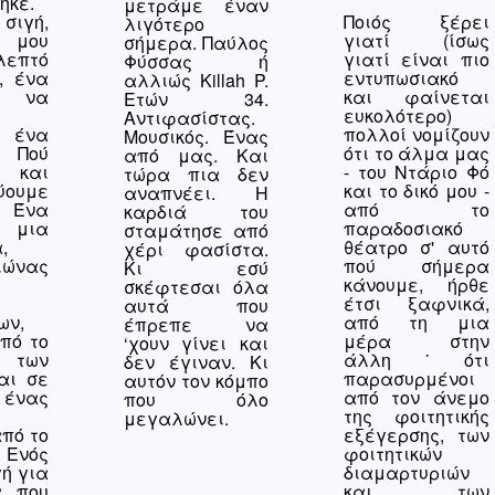
ηκε.
μετράμε έναν
Ποιός ξέρει
σιγή,
λιγότερο
γιατί (ίσως
ε μου
σήμερα. Παύλος
γιατί είναι πιο
λεπτό
Φύσσας ή
εντυπωσιακό
, ένα
αλλιώς Killah P.
και φαίνεται
 να
Ετών 34.
ευκολότερο)
Αντιφασίστας.
πολλοί νομίζουν
 ένα
Μουσικός. Ένας
ότι το άλμα μας
 Πού
από μας. Και
- του Ντάριο Φό
 και
τώρα πια δεν
και το δικό μου -
ουμε
αναπνέει. Η
από το
 Ένα
καρδιά του
παραδοσιακό
 μια
σταμάτησε από
θέατρο σ' αυτό
,
χέρι φασίστα.
πού σήμερα
ώνας
Κι εσύ
κάνουμε, ήρθε
σκέφτεσαι όλα
έτσι ξαφνικά,
αυτά που
από τη μια
ων,
έπρεπε να
μέρα στην
πό το
‘χουν γίνει και
άλλη˙ότι
των
δεν έγιναν. Κι
παρασυρμένοι
αι σε
αυτόν τον κόμπο
από τον άνεμο
 ένας
που όλο
της φοιτητικής
μεγαλώνει.
εξέγερσης, των
πό το
φοιτητικών
Ενός
διαμαρτυριών
ή για
και των
α που