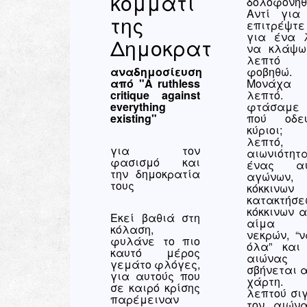
κομμάτι
δολοφονήθ
Αντί για 
της
επιτρέψτ
για ένα 
Δημοκρατίας
να κλάψω
λεπτό
αναδημοσίευση
φοβηθώ.
από "A ruthless
Μονάχα
critique against
λεπτό.
everything
φτάσαμε
existing"
πού οδεύ
κύριοι;
λεπτό,
για τον
αιωνιότητα
φασισμό και
ένας αι
την δημοκρατία
αγώνων,
τους
κόκκινων
κατακτήσε
κόκκινων α
Εκεί βαθιά στη
αίμα 
κόλαση,
νεκρών, “ν
φυλάνε το πιο
όλα” και
καυτό μέρος
αιώνας
γεμάτο φλόγες,
σβήνεται α
για αυτούς που
χάρτη. 
σε καιρό κρίσης
λεπτού σιγ
παρέμειναν
τον αιών