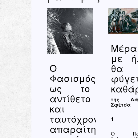
Μέρα
με ή
Ο
θα
Φασισμός
φύγε
ως το
καθά
αντίθετο
της Δά
Σφέτσα
και
ταυτόχρονα
1
απαραίτητο
Ο Παύ