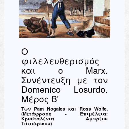
Ο
φιλελευθερισμός
και ο Marx.
Συνέντευξη με τον
Domenico Losurdo.
Μέρος Β'
Των Pam Nogales και Ross Wolfe,
(Μετάφραση - Επιμέλεια:
Κρυσταλένια Αμπρέου
Τσιτσιρίκου)