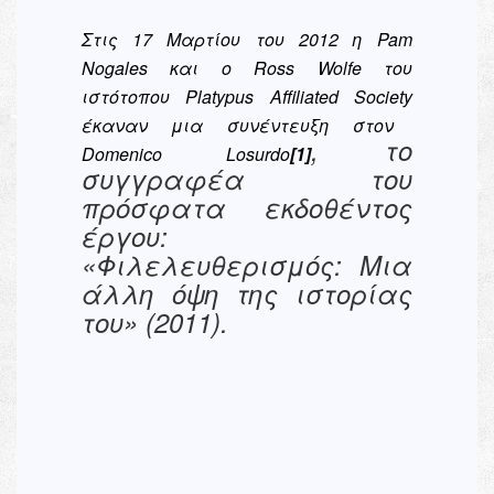
Στις 17 Μαρτίου του 2012 η
Pam
Nogales
και ο
Ross
Wolfe
του
ιστότοπου
Platypus
Affiliated
Society
έκαναν μια συνέντευξη στον
, το
Domenico
Losurdo
[1]
συγγραφέα του
πρόσφατα εκδοθέντος
έργου:
«Φιλελευθερισμός: Μια
άλλη όψη της ιστορίας
του» (2011).