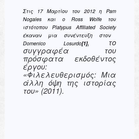
Στις 17 Μαρτίου του 2012 η
Pam
Nogales
και ο
Ross
Wolfe
του
ιστότοπου
Platypus
Affiliated
Society
έκαναν μια συνέντευξη στον
, το
Domenico
Losurdo
[1]
συγγραφέα του
πρόσφατα εκδοθέντος
έργου:
«Φιλελευθερισμός: Μια
άλλη όψη της ιστορίας
του» (2011).