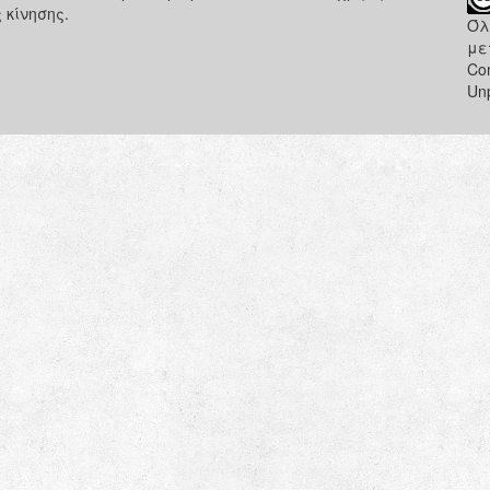
 κίνησης.
Όλ
με
Co
Un