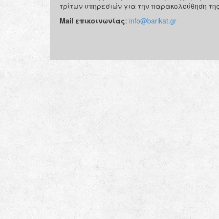
τρίτων υπηρεσιών για την παρακολούθηση της
Mail επικοινωνίας
:
info@barikat.gr