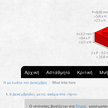
Skip to main content
Αρχική
Αστάθμητο
Κριτική
Μνή
Η μελωδία του Δεκέμβρη
What links here
6 Δεκέμβρηδες μετά, ακόμα στο «πριν»
Primary tabs
Ο ιστότοπος βασίζεται στο
Drupal
, χρησιμοπο