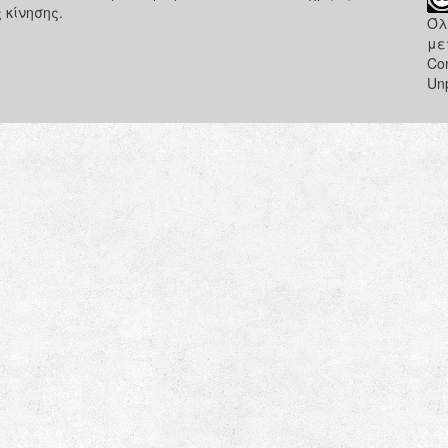
 κίνησης.
Όλ
με
Co
Un