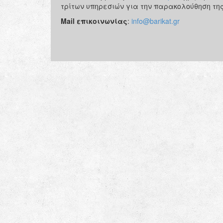
τρίτων υπηρεσιών για την παρακολούθηση της
Mail επικοινωνίας
:
info@barikat.gr